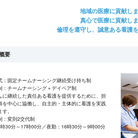
地域の医療に貢献し
真心で医療に貢献し
倫理を遵守し、誠意ある看護
概要
式：固定チームナーシング継続受け持ち制
制：チームナーシング＋デイペア制
んに継続した責任ある看護を提供するために、担
師を中心に協働し、自主的・主体的に看護を実践
ます。
制：変則2交代制
時30分～17時00分／夜勤：16時30分～9時00分