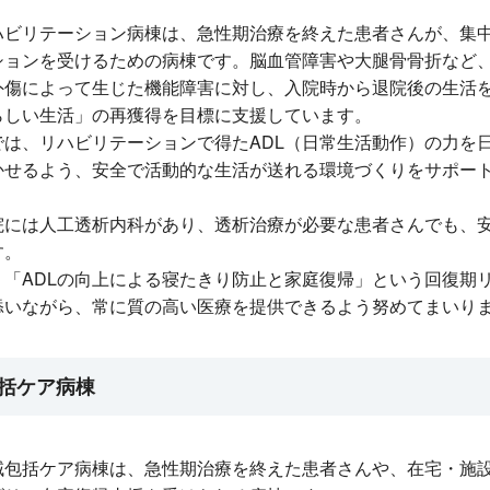
ハビリテーション病棟は、急性期治療を終えた患者さんが、集
ションを受けるための病棟です。脳血管障害や大腿骨骨折など
外傷によって生じた機能障害に対し、入院時から退院後の生活
らしい生活」の再獲得を目標に支援しています。
では、リハビリテーションで得たADL（日常生活動作）の力を
かせるよう、安全で活動的な生活が送れる環境づくりをサポー
院には人工透析内科があり、透析治療が必要な患者さんでも、
す。
、「ADLの向上による寝たきり防止と家庭復帰」という回復期
添いながら、常に質の高い医療を提供できるよう努めてまいり
括ケア病棟
域包括ケア病棟は、急性期治療を終えた患者さんや、在宅・施