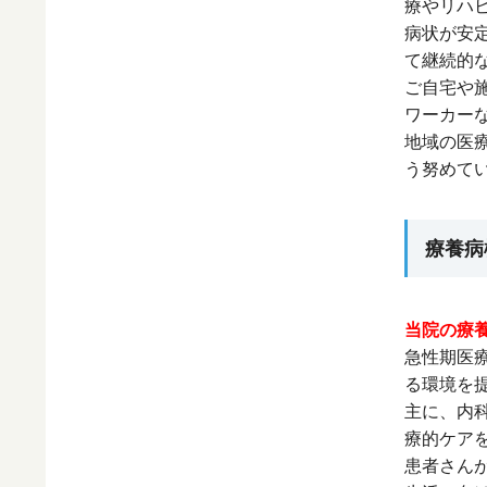
療やリハ
病状が安
て継続的
ご自宅や
ワーカー
地域の医
う努めて
療養病
当院の療
急性期医
る環境を
主に、内
療的ケア
患者さん