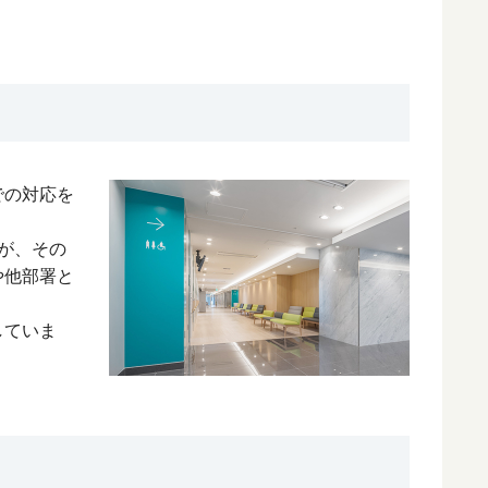
での対応を
が、その
や他部署と
していま