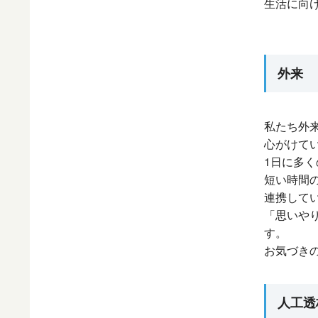
生活に向
外来
私たち外
心がけて
1日に多
短い時間
連携して
「思いや
す。
お気づき
人工透