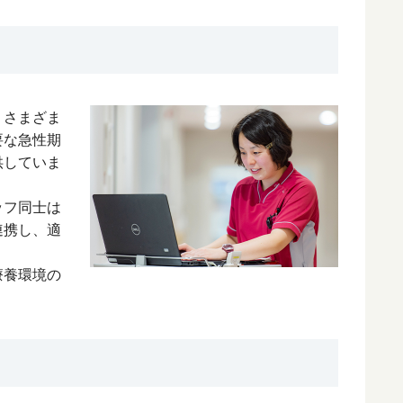
、さまざま
要な急性期
供していま
ッフ同士は
連携し、適
療養環境の