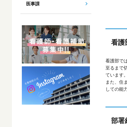
医事課
看護
看護部で
至るまで
ています
また、住
しての能
部署