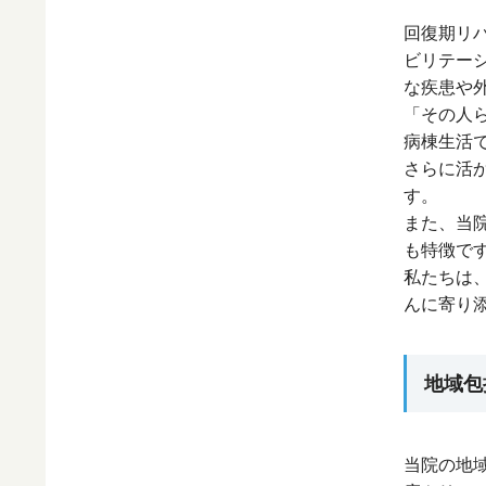
回復期リ
ビリテー
な疾患や
「その人
病棟生活
さらに活
す。
また、当
も特徴で
私たちは
んに寄り
地域包
当院の地