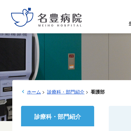
グ
本
ロ
フ
ロ
文
ー
ッ
ー
へ
カ
タ
バ
ル
ー
ル
ナ
へ
ナ
ビ
ビ
ゲ
ゲ
ー
ホーム
>
診療科・部門紹介
>
看護部
ー
シ
シ
ョ
ョ
ン
診療科・部門紹介
ン
へ
へ