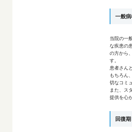
一般病
当院の一
な疾患の
の方から
す。
患者さん
もちろん
切なコミ
また、ス
提供を心
回復期