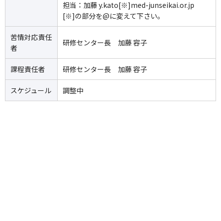
担当：加藤 y.kato[※]med-junseikai.or.jp
[※]の部分を@に変えて下さい。
苦情対応責任
研修センター長 加藤 容子
者
課程責任者
研修センター長 加藤 容子
スケジュール
調整中