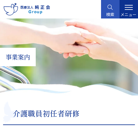
グ
本
ロ
フ
ロ
文
ー
ッ
検索
メニュー
ー
へ
カ
タ
バ
ル
ー
ル
ナ
へ
ナ
ビ
ビ
ゲ
事業案内
ゲ
ー
ー
シ
シ
ョ
ョ
ン
ン
へ
へ
介護職員初任者研修