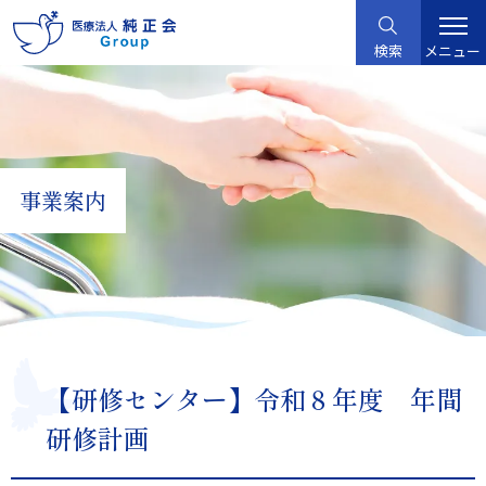
グ
本
ロ
フ
ロ
文
ー
ッ
検索
メニュー
ー
へ
カ
タ
バ
ル
ー
ル
ナ
へ
ナ
ビ
ビ
ゲ
事業案内
ゲ
ー
ー
シ
シ
ョ
ョ
ン
ン
へ
へ
【研修センター】令和８年度 年間
研修計画