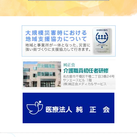
じ
ま
り
ま
す】
こ