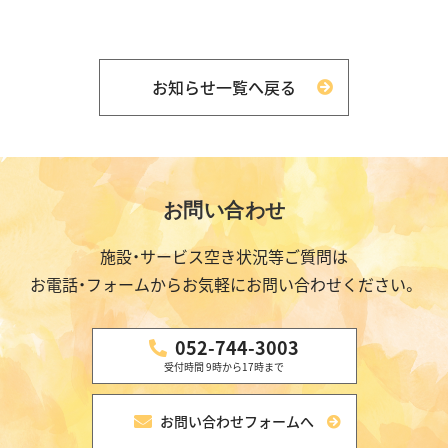
お知らせ一覧へ戻る
【こ
【こ
こ
こ
お問い合わせ
ま
か
で
ら
施設・サービス空き状況等ご質問は
で
共
お電話・フォームからお気軽にお問い合わせください。
本
通
文
フ
終
ッ
052-744-3003
了
タ
受付時間 9時から17時まで
で
ー
す】
が
お問い合わせフォームへ
は