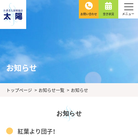
[共
[共
【こ
通
通
こ
メニュー
お
お問い合わせ
空き状況
電
メ
メ
か
話
で
ニ
ニ
ら
の
ュ
ュ
本
ー
ー
文
を
へ
が
ス
ジ
は
キ
ャ
じ
お知らせ
ッ
ン
ま
プ
プ]
り
し
ま
トップページ
お知らせ一覧
お知らせ
て
す】
こ
の
お知らせ
ま
ま
本
紅葉より団子！
文