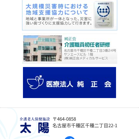
す】
こ
〒464-0858
こ
名古屋市千種区千種二丁目22-1
か
ら